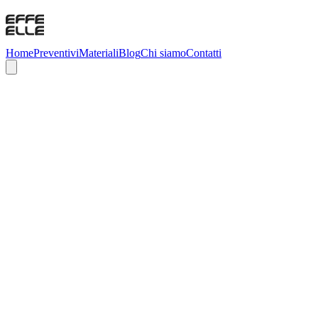
Home
Preventivi
Materiali
Blog
Chi siamo
Contatti
CNC all’avanguardia
dalla consulenza alla
realizzazione
Carica il modello